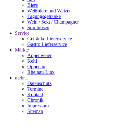
Biere
Weißbiere und Weizen
Tagungsgetränke
Wein / Sekt / Champagner
Spirituosen
Service
Getränke Lieferservice
Gastro Lieferservice
Märkte
Appenweier
Kehl
Oppenau
Rheinau-Linx
mehr...
Datenschutz
Termine
Kontakt
Chronik
Impressum
Sitemap